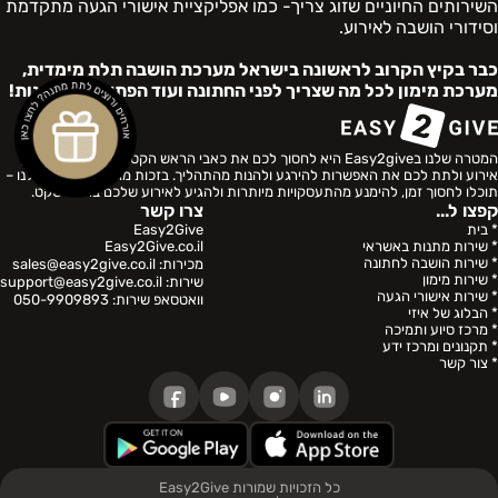
השירותים החיוניים שזוג צריך- כמו אפליקציית אישורי הגעה מתקדמת
וסידורי הושבה לאירוע.
כבר בקיץ הקרוב לראשונה בישראל מערכת הושבה תלת מימדית,
מערכת מימון לכל מה שצריך לפני החתונה ועוד הפתעות מעניינות!
המטרה שלנו בEasy2give היא לחסוך לכם את כאבי הראש הקטנים הכרוכים בתכנון
אירוע ולתת לכם את האפשרות להירגע ולהנות מהתהליך. בזכות מגוון השירותים שלנו –
תוכלו לחסוך זמן, להימנע מהתעסקויות מיותרות ולהגיע לאירוע שלכם בראש שקט.
קפצו ל...
צרו קשר
* בית
Easy2Give
* שירות מתנות באשראי
Easy2Give.co.il
* שירות הושבה לחתונה
מכירות:
sales@easy2give.co.il
* שירות מימון
שירות:
support@easy2give.co.il
* שירות אישורי הגעה
וואטסאפ שירות:
050-9909893
* הבלוג של איזי
* מרכז סיוע ותמיכה
* תקנונים ומרכז ידע
* צור קשר
כל הזכויות שמורות Easy2Give