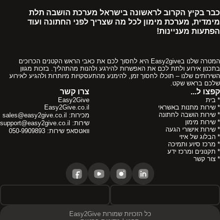
כבר בקיץ הקרוב לראשונה בישראל מערכת הושבה תלת
מימדית, מערכת מימון לכל מה שצריך לפני החתונה ועוד
הפתעות מעניינות!
המטרה שלנו בEasy2give היא לחסוך לכם את כאבי הראש הקטנים הכרוכים
בתכנון אירוע ולתת לכם את האפשרות להירגע ולהנות מהתהליך. בזכות מגוון
השירותים שלנו – תוכלו לחסוך זמן, להימנע מהתעסקויות מיותרות ולהגיע לאירוע
שלכם בראש שקט.
קפצו ל...
צרו קשר
* בית
Easy2Give
* שירות מתנות באשראי
Easy2Give.co.il
* שירות הושבה לחתונה
מכירות:
sales@easy2give.co.il
* שירות מימון
שירות:
support@easy2give.co.il
* שירות אישורי הגעה
וואטסאפ שירות:
050-9909893
* הבלוג של איזי
* מרכז סיוע ותמיכה
* תקנונים ומרכז ידע
* צור קשר
כל הזכויות שמורות Easy2Give