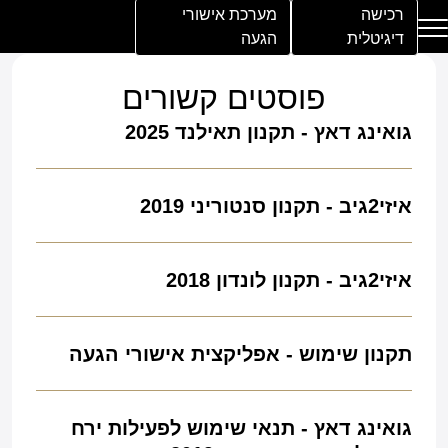
גואינג דאץ – תקנון קיץ 2026
רכישה
מערכת אישורי
דיגיטלית
הגעה
להורדת "גואינג דאץ – תקנון קיץ 2026", לחץ כאן
בית
Easy2Give | מבצע
בלוג
יצירת קשר
השירותים שלנו
מרכז סיוע ותמיכה
פוסטים קשורים
שירות הענקת מתנה באשראי
גואינג דאץ - תקנון תאילנד 2025
שירות אישורי הגעה
שירות הושבה באירוע
איזי2גיב - תקנון סנטוריני 2019
שירות מימון עבור אירוע
איזי2גיב - תקנון לונדון 2018
תקנון שימוש - אפליקצית אישורי הגעה
גואינג דאץ - תנאי שימוש לפעילות ירח