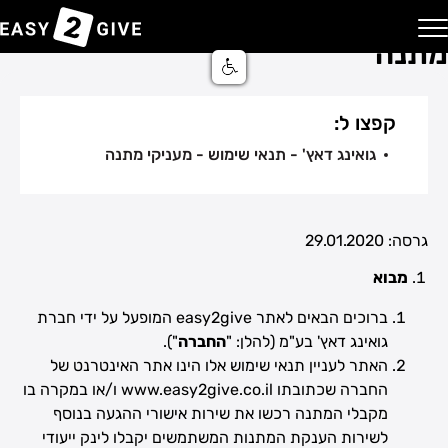
גואינג דאץ' – תנאי שימוש – מעניקי
מתנה
בית
בלוג
Easy2Give | מבצע
יצירת קשר
השירותים שלנו
רכישה דיגיטלית
מרכז סיוע ותמיכה
מערכת אישורי הגעה
שירות הענקת מתנה באשראי
קפצו ל:
שירות אישורי הגעה
גואינג דאץ' - תנאי שימוש - מעניקי מתנה
שירות הושבה באירוע
שירות מימון עבור אירוע
גרסה: 29.01.2020
מבוא
ברוכים הבאים לאתר easy2give המופעל על ידי חברת
גואינג דאץ' בע"מ (להלן: "
החברה
").
האתר לעניין תנאי שימוש אלו הינו אתר האינטרנט של
החברה שכתובתו
www.easy2give.co.il
ו/או במקרה בו
מקבלי המתנה רכשו את שירות אישורי ההגעה בנוסף
לשירות הענקת המתנות המשתמשים יקבלו לינק ייעודי