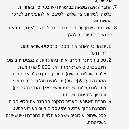
שלישי
").
החברה אינה נושאת במישרין ו/או בעקיפין באחריות
כלשהי לשירותי צד שלישי, לטיבם, או להתאמתם לצרכי
המשתמש.
השירות שיינתן על ידי החברה יכלול גישה לאתר, בהתאם
לתנאים המפורטים להלן:
יובהר כי האתר אינו מכבד כרטיסי אשראי מסוג
"דיינרס".
סכום המתנה המרבי אותו ניתן להעניק במסגרת ביצוע
חיוב בכרטיס אשראי אחד הינו 5,000 ₪ (חמשת
אלפים שקלים חדשים). כמו כן, ניתן לשלם את סכום
המתנה בעד 6 (שישה) תשלומים סה"כ והכל בכפוף
לתשלום עמלות השירות והאשראי (כהגדרתה להלן)
ובכפוף לזמינות השירות.
חברת האשראי תעביר למקבל המתנה את מלוא סכום
המתנה בתוך ארבעה ימי עסקים מיום האירוע למעט
ככל שיחולו עיכובים אשר לא תלויים בחברה ו/או שאינם
בשליטתה.