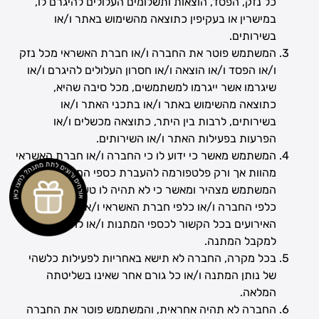
כל נזק, הפסד, הוצאות ותשלומים העלולים להיגרם לו,
במישרין או בעקיפין כתוצאה מהשימוש באתר ו/או
בשירותים.
המשתמש פוטר את החברה ו/או חברת האשראי מכל נזק
ו/או הפסד ו/או הוצאה ו/או חסרון העלולים להיגרם ו/או
שיגרמו אשר ייגרמו למשתמשים, מכל סיבה שהיא,
כתוצאה מהשימוש באתר ו/או בתכני האתר ו/או
בשירותים, לרבות בין היתר, כתוצאה מכשלים ו/או
הפרעות בפעילות האתר ו/או השירותים.
המשתמש מאשר כי ידוע לו כי החברה ו/או חברת האשראי
מהוות אך ורק פלטפורמה להעברת כספי המתנות ולפיכך
המשתמש מצהיר ומאשר כי לא תהיה לו טענה ו/או דרישה
כלפי החברה ו/או כלפי חברת האשראי ו/או כלפי אולם
האירועים בכל הקשור לכספי המתנות ו/או להעברתם
למקבל המתנה.
בכל מקרה, החברה לא תישא באחריות לפעילות כלשהי
של נותן המתנה ו/או כל גורם אחר שאינו בשליטתה
המלאה.
החברה לא תהיה אחראית, והמשתמש פוטר את החברה