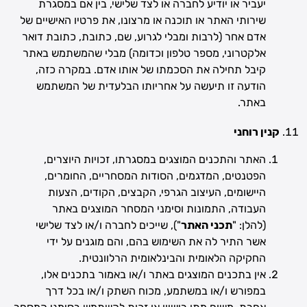
יעביר או יודיע לחברה או לצד שלישי, בין אם במסגרת
שירותי האתר או תוכנה או מרצונו, את פרטיו האישיים של
אדם אחר (לרבות ומבלי לגרוע, שם, כתובת, כתובת דואר
אלקטרוני, מספר טלפון וכדומה) מבלי שהמשתמש באתר
קיבל תחילה את הסכמתו של אותו אדם. במקרה כזה,
הודעה זו תיעשה על אחריותו הבלעדית של המשתמש
באתר.
קנין רוחני
האתר והתכנים המוצגים במסגרתו, זכויות היוצרים,
הפטנטים, המדגמים, הסודות המסחריים, החומרים,
היישומים, העיצוב הגרפי, הקבצים, הקודים, הצעות
העבודה, התמונות וסימני המסחר המוצגים באתר
(להלן: "
תכני האתר
"), שייכים לחברה ו/או לצד שלישי
אשר התיר לה את השימוש בהם, והם מוגנים על ידי
החקיקה הלאומית והבינלאומית הרלוונטית.
אין בתכנים המוצגים באתר ו/או באמור בתכנים אלו,
במפורש ו/או במשתמע, מכוח השתק ו/או בכל דרך