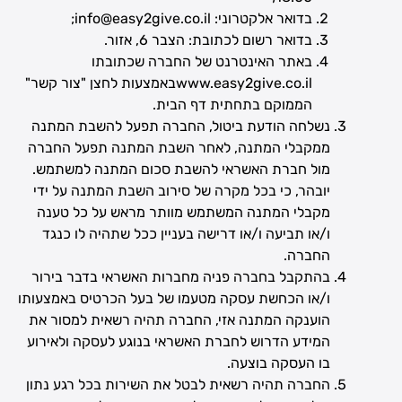
בדואר אלקטרוני: info@easy2give.co.il;
בדואר רשום לכתובת: הצבר 6, אזור.
באתר האינטרנט של החברה שכתובתו
www.easy2give.co.il
באמצעות לחצן "צור קשר"
הממוקם בתחתית דף הבית.
נשלחה הודעת ביטול, החברה תפעל להשבת המתנה
ממקבלי המתנה, לאחר השבת המתנה תפעל החברה
מול חברת האשראי להשבת סכום המתנה למשתמש.
יובהר, כי בכל מקרה של סירוב השבת המתנה על ידי
מקבלי המתנה המשתמש מוותר מראש על כל טענה
ו/או תביעה ו/או דרישה בעניין ככל שתהיה לו כנגד
החברה.
בהתקבל בחברה פניה מחברות האשראי בדבר בירור
ו/או הכחשת עסקה מטעמו של בעל הכרטיס באמצעותו
הוענקה המתנה אזי, החברה תהיה רשאית למסור את
המידע הדרוש לחברת האשראי בנוגע לעסקה ולאירוע
בו העסקה בוצעה.
החברה תהיה רשאית לבטל את השירות בכל רגע נתון