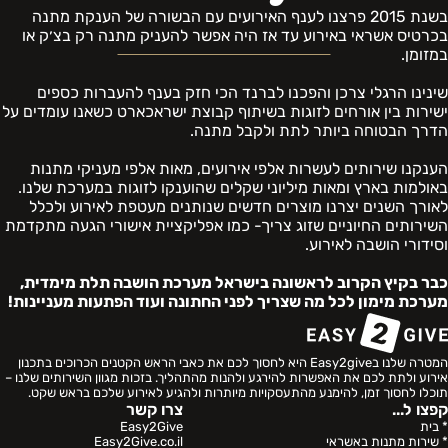
בשנת 2015 פרצנו לענף האירועים עם הבשורה של הענקת מתנה
בכרטיס אשראי באירוע עד אז היה אפשר להעניק מתנה רק בצ׳ק או
במזומן.
שינינו הרגלי צרכן והפכנו לברנד הכי חזק בענף להעברות כספים
ישירות בין אורחים לזוגות בשיתוף קבוצת ישראכארט כשאנו עומדים על
הדרך הבטוחה ביותר לתת ולקבל מתנה.
הענקנו שירותים לעשרות אלפי אירועים, מאות אלפי מעניקי מתנות
באולמות בארץ ומאות מיליוני שקלים שהוענקו לזוגות במערכת שלנו.
לאורך השנים יצרנו מוצרים חדשים שנותנים מעטפת לאירוע ולכלל
השירותים החיוניים שזוג צריך- כמו אפליקציית אישורי הגעה מתקדמת
וסידורי הושבה לאירוע.
כבר בקיץ הקרוב לראשונה בישראל מערכת הושבה תלת מימדית,
מערכת מימון לכל מה שצריך לפני החתונה ועוד הפתעות מעניינות!
המטרה שלנו בEasy2give היא לחסוך לכם את כאבי הראש הקטנים הכרוכים בתכנון
אירוע ולתת לכם את האפשרות להירגע ולהנות מהתהליך. בזכות מגוון השירותים שלנו –
תוכלו לחסוך זמן, להימנע מהתעסקויות מיותרות ולהגיע לאירוע שלכם בראש שקט.
קפצו ל...
צרו קשר
* בית
Easy2Give
* שירות מתנות באשראי
Easy2Give.co.il