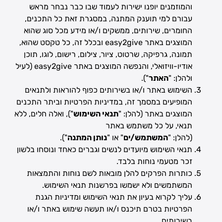
והמוזמנים יופנו ישירות לעמוד שבו כבר נבחר מראש
עבורם למי תוענק המתנה, במסגרת זאת כל התכנים,
החומרים, שירותים, ממשקים ו/או מידע מכל סוג שהוא
המוצגים באתר easy2give ובכלל זה, כל טקסט שהוא,
תמונה, גרפיקה, שרטוט, ציור, צילום, רישום, לוגו, תוכן
אודיו-וויזואלי, והנפשה המוצגים באתר easy2give (לעיל
ולהלן: "
האתר
").
השימוש באתר ו/או בשירותים כפוף להוראות ולתנאים
המופיעים במסמך זה, במדיניות הפרטיות וביתר התכנים
המוצגים באתר (להלן: "
תנאי השימוש
"), ואלה חלים, ללא
תנאי, על כל משתמש באתר
(להלן: "
המשתמש/ים
" או "
נותן המתנה
").
תנאי השימוש מיועדים לנשים וגברים כאחד ונוסחו בלשון
זכר מטעמי נוחות בלבד.
כותרות הפרקים להלן מובאות לשם נוחות והתמצאות
המשתמשים ולא ישמשו בפרשנות תנאי השימוש.
עליך לקרוא בעיון את תנאי השימוש ומדיניות הגנת
הפרטיות בטרם תיכנס ו/או תעשה שימוש באתר ו/או
בשירותים.