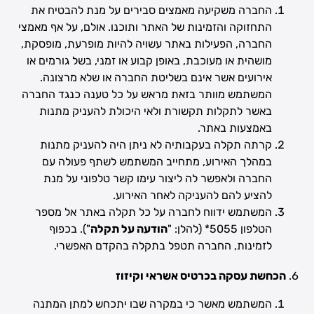
החברה משקיעה מאמצים סבירים על מנת להבטיח את
התחזוקה והזמינות של האתר ותוכנו. אולם, על אף מאמצי
החברה, הפעילות באתר עשויה להיות מופרעת, מופסקת,
מושהית או מעוכבת, באופן קבוע או זמני, בשל גורמים או
אירועים אשר אינם בשליטת החברה או שלא מרצונה.
המשתמש מוותר בזאת מראש על כל טענה כנגד החברה
באשר לתקלות תקשורת ולאי היכולת להעניק מתנות
באמצעות באתר.
קרתה תקלה בעקבותיה לא ניתן היה להעניק מתנות
במהלך האירוע, מתחייב המשתמש לשתף פעולה עם
החברה ולאפשר לה ליצור עימו קשר טלפוני על מנת
להציע להם להעניקה לאחר האירוע.
המשתמש ידווח לחברה על כל תקלה באתר אל מספר
הטלפון 5055* (להלן: "
הודעה על תקלה
"). בכפוף
לזמינות, החברה תטפל בתקלה בהקדם האפשרי.
הכחשת עסקה בכרטיס אשראי וקיזוז
המשתמש מאשר כי במקרה שבו יתכחש למתן המתנה