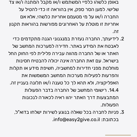
באופן כלשהו כלפיי המשתמש ו/או מקבל המתנה ו/או צד
שלישי. למען הסר ספק, אין בהוראה זו כדי להטיל על
החברה ו/או על מי מטעמם אחריות כלשהי, אלא אם
אחריות זו מוטלת על האחרונים מפורשות בהוראות תקנון
זה.
לידיעתך, החברה נעזרת במנגנוני הגנה מתקדמים כדי
לאבטח את המידע באתר. חדירה למערכות המחשב של
האתר או של החברה מהווה עבירה פלילית לפי החוק החל
בישראל. עם זאת החברה אינה יכולה להבטיח חסינות
מוחלטת מפני חדירות למחשביה, חשיפת מידע או תקלות
והפרעות לפעילות מערכות המחשב המשמשות את
האפליקציה, ולא תהא לך כל טענה ו/או תלונה בעניין זה.
14.4. רישומי המחשב של החברה בדבר הפעולות
המתבצעות דרך האתר יהוו ראיה לכאורה לנכונות
הפעולות.
פניות לחברה בכל שאלה בנוגע לשירות ישלחו בדוא"ל,
בכתובת: info@easy2give.co.il.