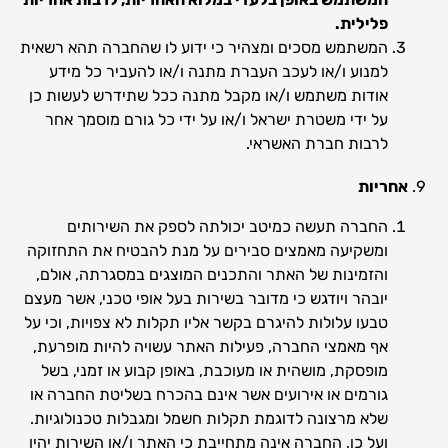
פלילית.
המשתמש מסכים ומצהיר כי ידוע לו שהחברה תהא רשאית
למנוע ו/או לעכב העברת מתנה ו/או להעביר כל מידע
אודות משתמש ו/או מקבל מתנה ככל שתידרש לעשות כן
על ידי משטרת ישראל ו/או על ידי כל גורם מוסמך אחר
לרבות חברת האשראי.
אחריות
החברה תעשה כמיטב יכולתה לספק את השירותים
ומשקיעה מאמצים סבירים על מנת להבטיח את התחזוקה
והזמינות של האתר והתכנים המוצגים במסגרתה, אולם,
יובהר ויודגש כי מדובר בשירות בעל אופי טכני, אשר מעצם
טבעו עלולות להיגרם בקשר אליו תקלות לא צפויות, וכי על
אף מאמצי החברה, פעילות האתר עשויה להיות מופרעת,
מופסקת, מושהית או מעוכבת, באופן קבוע או זמני, בשל
גורמים או אירועים אשר אינם בהכרח בשליטת החברה או
שלא מרצונה לדוגמת תקלות חשמל ומגבלות טכנולוגיות.
ועל כן, החברה אינה מתחייבת כי האתר ו/או השירות יהיו