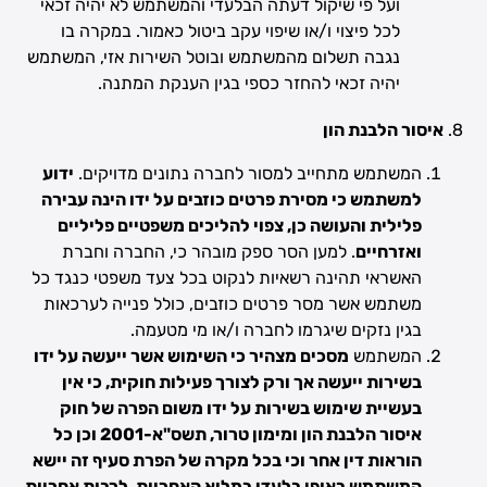
ועל פי שיקול דעתה הבלעדי והמשתמש לא יהיה זכאי
לכל פיצוי ו/או שיפוי עקב ביטול כאמור. במקרה בו
נגבה תשלום מהמשתמש ובוטל השירות אזי, המשתמש
יהיה זכאי להחזר כספי בגין הענקת המתנה.
איסור הלבנת הון
המשתמש מתחייב למסור לחברה נתונים מדויקים.
ידוע
למשתמש כי מסירת פרטים כוזבים על ידו הינה עבירה
פלילית והעושה כן, צפוי להליכים משפטיים פליליים
ואזרחיים
. למען הסר ספק מובהר כי, החברה וחברת
האשראי תהינה רשאיות לנקוט בכל צעד משפטי כנגד כל
משתמש אשר מסר פרטים כוזבים, כולל פנייה לערכאות
בגין נזקים שיגרמו לחברה ו/או מי מטעמה.
המשתמש
מסכים מצהיר כי השימוש אשר ייעשה על ידו
בשירות ייעשה אך ורק לצורך פעילות חוקית, כי אין
בעשיית שימוש בשירות על ידו משום הפרה של חוק
איסור הלבנת הון ומימון טרור, תשס"א-2001 וכן כל
הוראות דין אחר וכי בכל מקרה של הפרת סעיף זה יישא
המשתמש באופן בלעדי במלוא האחריות, לרבות אחריות