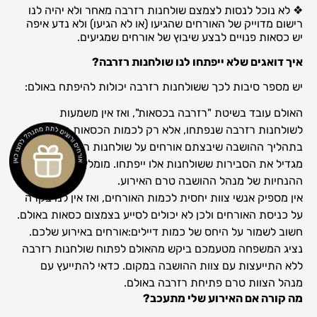
❖ לא נוכל לנסות לצמצם שולחנות רזרבה מאחר ולא יהיה לנו
רישום מדוייק של האורחים שהגיעו (או לא הגיעו) ולא נדע איפה
יש כסאות פנויים לבצע שיבוץ של אורחים שמגיעים.
איך דואגים שלא ייפתחו לנו שולחנות רזרבה?
יש מספר סיבות לכך ששולחנות רזרבה יכולות להיפתח באולם:
האולם עובד בשיטת "רזרבה בכסאות", ואז אין משמעות
לשולחנות רזרבה שנפתחו, אלא רק לכמות הכסאות התפוסים.
בתהליך ההושבה שיבצתם אורחים על שולחנות רזרבה, וזה
מגדיל את הסבירות ששולחנות אלו ייפתחו. מומלץ לעקוב אחר
ההנחיות של מנהל ההושבה טרם האירוע.
אין מספיק אנשי צוות יחסית לכמות האורחים, ואז אין לנו בקרה
על כניסת האורחים ולכן לא יכולים לסייע בצמצום כסאות באולם.
חשוב לשמור על היחס של כמות דיילים:אורחים באירוע שלכם.
נציג המשפחה מטעמכם ביקש מהאולם לפתוח שולחנות רזרבה
ללא התייעצות עם צוות ההושבה במקום. כדאי להתייעץ עם
מנהל הצוות טרם פתיחת רזרבה באולם.
מה קורה אם האירוע שלי מתעכב?