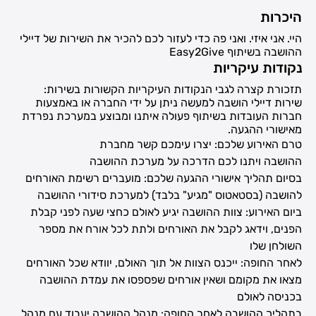
היכרות
היי. אני איזי. ואני פה כדי לעזור לכם להכיר את השירות של דיילי
ההושבה בשיתוף Easy2Give
נקודות עיקריות
תזכורת קצרה לגבי הנקודות העיקריות הקשורות בשירות:
שירות דיילי הושבה למעשה ניתן על ידי החברה או באמצעות
חברות העובדות בשיתוף פעולה איתנו ומבוצע במערכת נפרדת
מאישורי ההגעה.
טרם האירוע שלכם: יצרו עימכם קשר מחברת
ההושבה ויתנו לכם הדרכה על מערכת ההושבה
בסיום תהליך אישורי ההגעה שלכם: מועברים רשימת האורחים
להושבה (בסטאטוס "מגיע" בלבד) למערכת סידורי ההושבה
ביום האירוע: צוות ההושבה יגיע לאולם כחצי שעה לפני קבלת
הפנים, וידאג לקבל את האורחים ולתת לכל אורח את מספר
השולחן שלו
לאחר החופה: ייכנס הצוות אל תוך האולם, יוודא שכל האורחים
מצאו את מקומם ושאין אורחים שפספסו את עמדת ההושבה
בכניסה לאולם
בתהליך ההושבה לאחר החופה: מנהל ההושבה יעבוד עם מנהל