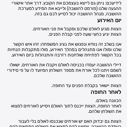
לידיעכם: ניתן גם לייצא בעצמכם את הקובץ, דרך אתר אישורי
ההגעה שלנו (פורמט להושבה) ולייבא את המידע למערכת
ההושבה, מנהל ההושבה יכול לסייע לכם גם בזה.
יום האירוע
הצוות מגיע לאולם שלכם ומקבל את פני האורחים.
הצוות יגיע כחצי שעה לפני קבלת הפנים.
אנו בשלב זה נוודא ונפגוש את נציג המשפחה: זהו איש הקשר
שלנו ומולו אנו מתנהלים במהלך האירוע, מולו מתקבלות הנחיות
בכל הקשור לפתיחת שולחנות רזרבה והתנהלות ביום האירוע.
דיילי ההושבה יעמדו בכניסה לאולם ויקבלו את האורחים, ישאלו
לשמם ויתנו לכל אורח את מספר השולחן המיועד לו על פי סידורי
ההושבה שלכם.
הצוות יישאר בקבלת הפנים עד החופה.
לאחר החופה
הכוונה באולם.
לאחר החופה, הצוות ייכנס לתוך האולם ויסייע לאורחים למצוא
את השולחן שלהם.
הצוות גם יבדוק האם יש אורחים שנכנסו לאולם בלי לעבור
בעמדת ההושבה, ויסייעו להם למצוא את השולחן המתאים להם