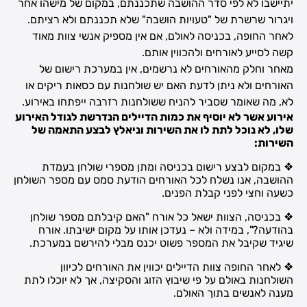
יתיישבו לא לפי סדר ההושבה שתכננתם, במקום של מישהו אחר
ויגרור שרשרת של "טעויות הושבה" שלא תכננתם ולא רציתם.
לאחר החופה, בכניסה לאולם, אם אין מספיק אנשי צוות מאוד
קשה לסייע לאורחים ולהכווין אותם.
מאחר וחלק מהאורחים לא נרשמים, אין במערכת רישום של
האורחים ולא ניתן לדעת האם יש שולחנות עם כסאות ריקים או
לא, מה שאומר שסביר להניח ששולחנות רזרבה ייפתחו באירוע.
אירוע אשר לא יוסיף את כמות הדיילים הנדרשת לגודל האירוע
שלו, לא נוכל לתת לו את השירות וניאלץ לבצע התאמה של
השירות:
❖ במקום לבצע רישום בכניסה ומתן מספרי שולחן בעמדת
ההושבה, אנו נשלח לכל האורחים הודעת סמס עם מספר השולחן
כשעה וחצי לפני קבלת הפנים.
❖ בכניסה, הצוות ישאל כל אורח "האם קיבלתם מספר שולחן
בהודעה?", במידה ולא – נעדכן אותו על מקום ישיבתו. אורח
שיגיד שקיבל את המספר פשוט יכנס מבלי להירשם במערכת.
❖ לאחר החופה צוות הדיילים יכווין את האורחים לכיוון
השולחנות באולם על פי שיבוץ הזוג והסקיצה, אך לא יוכלו לתת
מענה לאנשים בתוך האולם.