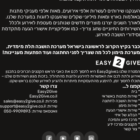
הענקנו שירותים לעשרות אלפי אירועים, מאות אלפי מעניקי מתנות
באולמות בארץ ומאות מיליוני שקלים שהוענקו לזוגות במערכת שלנו.
לאורך השנים יצרנו מוצרים חדשים שנותנים מעטפת לאירוע ולכלל
השירותים החיוניים שזוג צריך- כמו אפליקציית אישורי הגעה מתקדמת
וסידורי הושבה לאירוע.
כבר בקיץ הקרוב לראשונה בישראל מערכת הושבה תלת מימדית,
מערכת מימון לכל מה שצריך לפני החתונה ועוד הפתעות מעניינות!
המטרה שלנו בEasy2give היא לחסוך לכם את כאבי הראש הקטנים הכרוכים בתכנון
אירוע ולתת לכם את האפשרות להירגע ולהנות מהתהליך. בזכות מגוון השירותים שלנו –
תוכלו לחסוך זמן, להימנע מהתעסקויות מיותרות ולהגיע לאירוע שלכם בראש שקט.
קפצו ל...
צרו קשר
* בית
Easy2Give
* שירות מתנות באשראי
Easy2Give.co.il
* שירות הושבה לחתונה
מכירות:
sales@easy2give.co.il
* שירות מימון
שירות:
support@easy2give.co.il
* שירות אישורי הגעה
וואטסאפ שירות:
050-9909893
* הבלוג של איזי
* מרכז סיוע ותמיכה
* תקנונים ומרכז ידע
* צור קשר