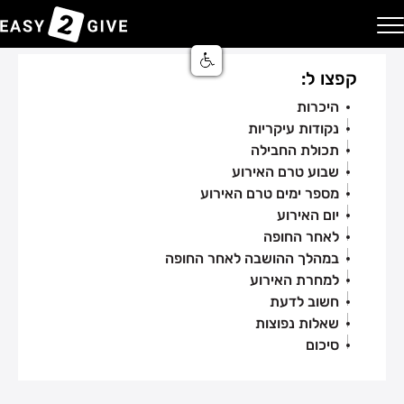
אודות השירות: דיילי הושבה
בית
בלוג
Easy2Give | מבצע
יצירת קשר
השירותים שלנו
רכישה דיגיטלית
מרכז סיוע ותמיכה
מערכת אישורי הגעה
קפצו ל:
שירות הענקת מתנה באשראי
היכרות
שירות אישורי הגעה
נקודות עיקריות
תכולת החבילה
שירות הושבה באירוע
שבוע טרם האירוע
מספר ימים טרם האירוע
שירות מימון עבור אירוע
יום האירוע
לאחר החופה
במהלך ההושבה לאחר החופה
למחרת האירוע
חשוב לדעת
שאלות נפוצות
סיכום