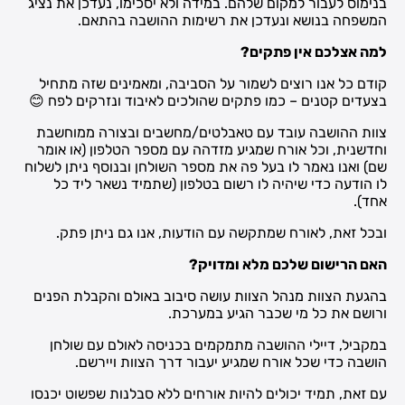
בנימוס לעבור למקום שלהם. במידה ולא יסכימו, נעדכן את נציג
המשפחה בנושא ונעדכן את רשימות ההושבה בהתאם.
למה אצלכם אין פתקים?
קודם כל אנו רוצים לשמור על הסביבה, ומאמינים שזה מתחיל
בצעדים קטנים – כמו פתקים שהולכים לאיבוד ונזרקים לפח 😊
צוות ההושבה עובד עם טאבלטים/מחשבים ובצורה ממוחשבת
וחדשנית, וכל אורח שמגיע מזדהה עם מספר הטלפון (או אומר
שם) ואנו נאמר לו בעל פה את מספר השולחן ובנוסף ניתן לשלוח
לו הודעה כדי שיהיה לו רשום בטלפון (שתמיד נשאר ליד כל
אחד).
ובכל זאת, לאורח שמתקשה עם הודעות, אנו גם ניתן פתק.
האם הרישום שלכם מלא ומדויק?
בהגעת הצוות מנהל הצוות עושה סיבוב באולם והקבלת הפנים
ורושם את כל מי שכבר הגיע במערכת.
במקביל, דיילי ההושבה מתמקמים בכניסה לאולם עם שולחן
הושבה כדי שכל אורח שמגיע יעבור דרך הצוות ויירשם.
עם זאת, תמיד יכולים להיות אורחים ללא סבלנות שפשוט יכנסו