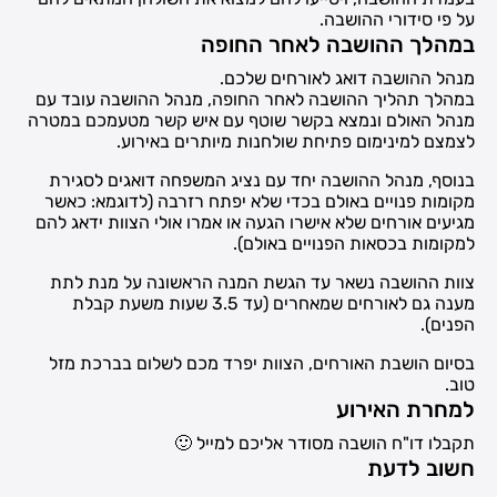
על פי סידורי ההושבה.
במהלך ההושבה לאחר החופה
מנהל ההושבה דואג לאורחים שלכם.
במהלך תהליך ההושבה לאחר החופה, מנהל ההושבה עובד עם
מנהל האולם ונמצא בקשר שוטף עם איש קשר מטעמכם במטרה
לצמצם למינימום פתיחת שולחנות מיותרים באירוע.
בנוסף, מנהל ההושבה יחד עם נציג המשפחה דואגים לסגירת
מקומות פנויים באולם בכדי שלא יפתח רזרבה (לדוגמא: כאשר
מגיעים אורחים שלא אישרו הגעה או אמרו אולי הצוות ידאג להם
למקומות בכסאות הפנויים באולם).
צוות ההושבה נשאר עד הגשת המנה הראשונה על מנת לתת
מענה גם לאורחים שמאחרים (עד 3.5 שעות משעת קבלת
הפנים).
בסיום הושבת האורחים, הצוות יפרד מכם לשלום בברכת מזל
טוב.
למחרת האירוע
תקבלו דו"ח הושבה מסודר אליכם למייל 🙂
חשוב לדעת