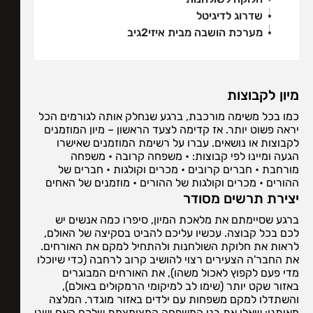
שדרוג לדיגיטל
מערכת הושבה מבית איזי2גיב
מיון לקבוצות
כמו בכל משימה מורכבת, ברגע שנחלק אותה לגורמים הכל
יראה פשוט יותר. אז קדימה לצעד הראשון – מיון המוזמנים
לקבוצות או נושאים. עברו על רשימת המוזמנים שאישרו
הגעה ומיינו לפי קבוצות: • משפחה קרובה • משפחה
מורחבת • חברים קרובים • מכרים וקולגות • חברים של
ההורים • מכרים וקולגות של ההורים • מוזמנים של האחים
יצירת תרשים מסודר
ברגע שסיימתם את מלאכת המיון, סיפרו כמה אנשים יש
לכם בכל קבוצה. עכשיו עליכם להביט בסקיצה של האולם,
לראות את חלוקת השולחנות ולהתחיל למקם את האורחים.
את החבר'ה הצעירים רצוי להושיב קרוב לרחבה (כדי שיוכלו
מדי פעם לקפוץ לאכול משהו), את האורחים המבוגרים
באזור שקט יותר (שימו לב למיקומי הרמקולים באולם),
והשתדלו למקם משפחות עם ילדים באזור מוגדר. המלצה
מאיתנו: שאלו את בני המשפחה המצומצמת שלכם האם ישנו