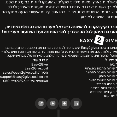
באולמות בארץ ומאות מיליוני שקלים שהוענקו לזוגות במערכת שלנו.
לאורך השנים יצרנו מוצרים חדשים שנותנים מעטפת לאירוע ולכלל
השירותים החיוניים שזוג צריך- כמו אפליקציית אישורי הגעה מתקדמת
וסידורי הושבה לאירוע.
כבר בקיץ הקרוב לראשונה בישראל מערכת הושבה תלת מימדית,
מערכת מימון לכל מה שצריך לפני החתונה ועוד הפתעות מעניינות!
המטרה שלנו בEasy2give היא לחסוך לכם את כאבי הראש הקטנים הכרוכים בתכנון
אירוע ולתת לכם את האפשרות להירגע ולהנות מהתהליך. בזכות מגוון השירותים שלנו –
תוכלו לחסוך זמן, להימנע מהתעסקויות מיותרות ולהגיע לאירוע שלכם בראש שקט.
קפצו ל...
צרו קשר
* בית
Easy2Give
* שירות מתנות באשראי
Easy2Give.co.il
* שירות הושבה לחתונה
מכירות:
sales@easy2give.co.il
* שירות מימון
שירות:
support@easy2give.co.il
* שירות אישורי הגעה
וואטסאפ שירות:
050-9909893
* הבלוג של איזי
* מרכז סיוע ותמיכה
* תקנונים ומרכז ידע
* צור קשר