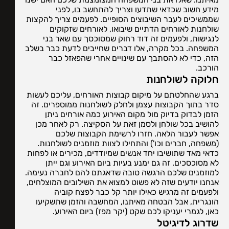
מידע חשוב שכדאי שתדעו וצריך להתחשב בו, לפני
שממשיכים לעבר השיבוצים הסופיים. לפעמים צריך להקצות
שולחנות לאורחים הדתיים שיבואו, לאורחים שזקוקים
לנגישות, ולפעמים זה דוד רחוק שמסוכסך עם שאר בני
המשפחה. בכל מקרה, אלו דברים שחייבים לדעת כבר בשלב
הזה, כדי לא להסתבך עם שינויים אחרי שהפאזל כבר
הורכב.
חלוקה לשולחנות
ברגע שהחלטתם על מיקום קבוצות האורחים, עליכם לעשות
סדר בתוך הקבוצות עצמן ולחלק לשולחנות ממוספרים. זה
הזמן לבדוק בדיוק מול מקום האירוע כמה אורחים ניתן
להושיב בכל שולחן ולסמן זאת על הסקיצה. רק לאחר מכן
אפשר לעבור הלאה. חזרו לרשימת הקבוצות שלכם
(משפחה, חברים וכו') והתחילו לצוות מוזמנים לשולחנות.
כדאי מאד שתושיבו יחד אנשים שמיודדים, מכירים או לפחות
לא מסוכסכים. זה גם ימנע בעיות ביום האירוע וגם ייתן
למוזמנים שלכם הרגשה טובה שדאגתם להם לחברה נעימה.
אנחנו יודעים שזה לא פשוט למצוא את השילובים המוצלחים,
ולפעמים זה מרגיש כאילו יותר קל כבר לפצח קוביה
הונגרית, אבל הבטחה מאיתנו, המחשבה והזמן שתשקיעו
כאן, לגמרי יעניקו לכם שקט (יקר מפז) ביום האירוע.
שדרוג לדיגיטל