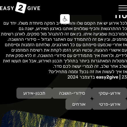
סידורי הושבה – הטיפים שיעשו לכם
סדר
בית
בלוג
Easy2Give | מבצע
יצירת קשר
השירותים שלנו
רכישה דיגיטלית
מרכז סיוע ותמיכה
מערכת אישורי הגעה
לכל אירוע יש את הקסם שלו והוא מחייב הפקה מיוחדת משלו. יחד עם
שירות הענקת מתנה באשראי
כל ההתרגשות והכיף שמלווים אותנו בארגון האירוע, ישנה גם
המורכבות שמגיעה איתו. בין אם זה להתנהל מול ספקים, לארגן רשימת
שירות אישורי הגעה
מוזמנים, ובין אם זה להתמודד עם האתגר הגדול – סידורי ההושבה.
אז אחרי שכמעט סיימתם עם כל הארגונים, שלחתם הזמנות וסיימתם
עם אישורי ההגעה, עכשיו הגיע הזמן לקחת את רשימת המוזמנים
שירות הושבה באירוע
לידיים, ולראות איך מתמודדים עם סידורי ההושבה. זו ללא ספק אחת
המטלות המאתגרות ביותר בתהליך תכנון האירוע, אבל אם תעשו זאת
שירות מימון עבור אירוע
שלב אחר שלב, זה לגמרי יעשה לכם סדר.
אז איך לעשות את זה נכון? וממה מתחילים?
23 בדצמבר 2024
easy2give |
אירוע-עסקי
סידורי-הושבה
תכנון-אירוע
אירוע-פרטי
אורחים