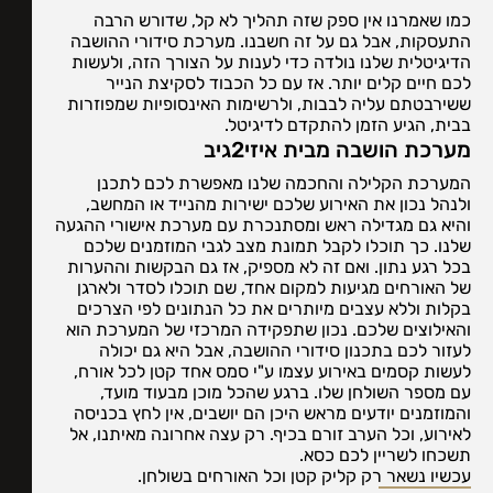
כמו שאמרנו אין ספק שזה תהליך לא קל, שדורש הרבה
התעסקות, אבל גם על זה חשבנו. מערכת סידורי ההושבה
הדיגיטלית שלנו נולדה כדי לענות על הצורך הזה, ולעשות
לכם חיים קלים יותר. אז עם כל הכבוד לסקיצת הנייר
ששירבטתם עליה לבבות, ולרשימות האינסופיות שמפוזרות
בבית, הגיע הזמן להתקדם לדיגיטל.
מערכת הושבה מבית איזי2גיב
המערכת הקלילה והחכמה שלנו מאפשרת לכם לתכנן
ולנהל נכון את האירוע שלכם ישירות מהנייד או המחשב,
והיא גם מגדילה ראש ומסתנכרת עם מערכת אישורי ההגעה
שלנו. כך תוכלו לקבל תמונת מצב לגבי המוזמנים שלכם
בכל רגע נתון. ואם זה לא מספיק, אז גם הבקשות וההערות
של האורחים מגיעות למקום אחד, שם תוכלו לסדר ולארגן
בקלות וללא עצבים מיותרים את כל הנתונים לפי הצרכים
והאילוצים שלכם. נכון שתפקידה המרכזי של המערכת הוא
לעזור לכם בתכנון סידורי ההושבה, אבל היא גם יכולה
לעשות קסמים באירוע עצמו ע"י סמס אחד קטן לכל אורח,
עם מספר השולחן שלו. ברגע שהכל מוכן מבעוד מועד,
והמוזמנים יודעים מראש היכן הם יושבים, אין לחץ בכניסה
לאירוע, וכל הערב זורם בכיף. רק עצה אחרונה מאיתנו, אל
תשכחו לשריין לכם כסא.
עכשיו נשאר רק קליק קטן וכל האורחים בשולחן.