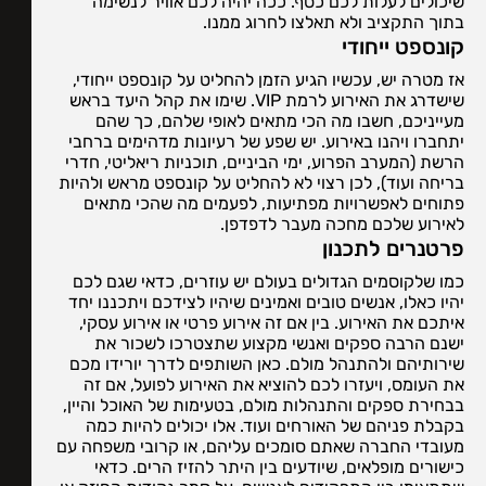
שיכולים לעלות לכם כסף. ככה יהיה לכם אוויר לנשימה
בתוך התקציב ולא תאלצו לחרוג ממנו.
קונספט ייחודי
אז מטרה יש, עכשיו הגיע הזמן להחליט על קונספט ייחודי,
שישדרג את האירוע לרמת VIP. שימו את קהל היעד בראש
מעייניכם, חשבו מה הכי מתאים לאופי שלהם, כך שהם
יתחברו ויהנו באירוע. יש שפע של רעיונות מדהימים ברחבי
הרשת (המערב הפרוע, ימי הביניים, תוכניות ריאליטי, חדרי
בריחה ועוד), לכן רצוי לא להחליט על קונספט מראש ולהיות
פתוחים לאפשרויות מפתיעות, לפעמים מה שהכי מתאים
לאירוע שלכם מחכה מעבר לדפדפן.
פרטנרים לתכנון
כמו שלקוסמים הגדולים בעולם יש עוזרים, כדאי שגם לכם
יהיו כאלו, אנשים טובים ואמינים שיהיו לצידכם ויתכננו יחד
איתכם את האירוע. בין אם זה אירוע פרטי או אירוע עסקי,
ישנם הרבה ספקים ואנשי מקצוע שתצטרכו לשכור את
שירותיהם ולהתנהל מולם. כאן השותפים לדרך יורידו מכם
את העומס, ויעזרו לכם להוציא את האירוע לפועל, אם זה
בבחירת ספקים והתנהלות מולם, בטעימות של האוכל והיין,
בקבלת פניהם של האורחים ועוד. אלו יכולים להיות כמה
מעובדי החברה שאתם סומכים עליהם, או קרובי משפחה עם
כישורים מופלאים, שיודעים בין היתר להזיז הרים. כדאי