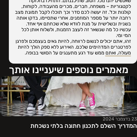
שאנשים יהנו מכל הטוב שתיכננתם. התחילו בחלוקה
לקטגוריות – משפחה, חברים, מכרים מהעבודה, לקוחות,
קולגות וכד'. זה יעשה לכם סדר וכך תוכלו לקבל תמונת מצב
רחבה יותר על מספר המוזמנים. אחרי שתסיימו, בדקו אותה
בשנית ובשלישית על מנת לוודא שלא שכחתם אף אחד.
עכשיו כל מה שנשאר זה לעצב הזמנות, ולשלוח אותן לכל
המי ומי.
זהו, אתם יכולים לנשום לרווחה, להיות גאים בעצמכם ולפרגן
לפרטנרים המדהימים שלכם. האירוע ללא ספק הולך להיות
מעולה, ואתם ממש עוד רגע מתענגים על הסושי בבופה.
מאמרים נוספים שיעניינו אותך
23 בדצמבר 2024
המדריך השלם לתכנון חתונה בלתי נשכחת