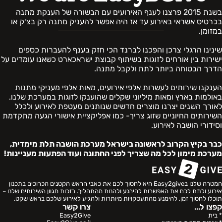
בשנת 2015 פרצנו לענף האירועים עם הבשורה של הענקת מתנה
בכרטיס אשראי באירוע עד אז היה אפשר להעניק מתנה רק בצ׳ק או
במזומן.
שינינו הרגלי צרכן והפכנו לברנד הכי חזק בענף להעברות כספים
ישירות בין אורחים לזוגות בשיתוף קבוצת ישראכארט כשאנו עומדים על
הדרך הבטוחה ביותר לתת ולקבל מתנה.
הענקנו שירותים לעשרות אלפי אירועים, מאות אלפי מעניקי מתנות
באולמות בארץ ומאות מיליוני שקלים שהוענקו לזוגות במערכת שלנו.
לאורך השנים יצרנו מוצרים חדשים שנותנים מעטפת לאירוע ולכלל
השירותים החיוניים שזוג צריך- כמו אפליקציית אישורי הגעה מתקדמת
וסידורי הושבה לאירוע.
כבר בקיץ הקרוב לראשונה בישראל מערכת הושבה תלת מימדית,
מערכת מימון לכל מה שצריך לפני החתונה ועוד הפתעות מעניינות!
המטרה שלנו בEasy2give היא לחסוך לכם את כאבי הראש הקטנים הכרוכים בתכנון
אירוע ולתת לכם את האפשרות להירגע ולהנות מהתהליך. בזכות מגוון השירותים שלנו –
תוכלו לחסוך זמן, להימנע מהתעסקויות מיותרות ולהגיע לאירוע שלכם בראש שקט.
קפצו ל...
צרו קשר
* בית
Easy2Give