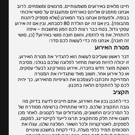
חיינו מלאים באירועים משמעותיים, מרגשים ומשמחים. לרוב
אנחנו מוזמנים אליהם כאורחים ומתענגים על סושי איכותי
בבופה, ולפעמים אנחנו בצד המארגן (שלא מספיק ליהנות
מהבופה). בין אם זה יום הולדת 80 לסבתא, ובין אם זה אירוע
עסקי גדול, בטח כבר רצות לכם המון מחשבות – איפה
להתחיל, את מי להזמין, והאם חובה סושי באירוע? (כן, סושי
זה חובה). אנחנו פה כדי לעשות לכם סדר:
מטרת האירוע
דבר ראשון שעליכם לעשות הוא להגדיר את מטרת האירוע.
זו יכולה להיות פגישת מחזור לפלוגה שלכם בגולני, מסיבת
השקת מוצר חדש בחברה, אירוע נטוורקינג לבעלי עסקים,
או כל אירוע אחר. חשוב מאד שתגדירו את המטרה
המדוייקת ותכתבו לעצמכם את הציפיות מהאירוע, כך יהיה
לכם קל להתקדם הלאה בתכנון.
תקציב
כדי לתכנן נכון את האירוע, אתם חייבים לדעת בדיוק מה
גובה התקציב שלכם. כדאי שתתחילו ברשימה מסודרת של
כל המרכיבים החשובים, מהגדולים ועד לקטנים. לאחר מכן
חשבו איזה חלק מהתקציב תרצו לייעד לקייטרינג, למקום,
לספקים, לאטרקציות ולכל השאר. המלצה שלנו, עגלו את
הסכומים תמיד כלפי מעלה, כדי לקחת בחשבון שינויים