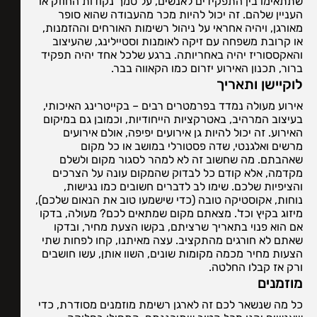
שתתאימו בין התפקידים לאנשים, על סמך נקודות החוזק או
העניין שלהם. זה יכול להיות מכר מהעבודה שהוא סופר
מאורגן, ויהיה אחראי על ניהול רשימות האורחים וההזמנות,
או קרובת משפחה עם זיקה לאומנות וסטיילינג, שהעיצוב
והאקססוריז יהיה באחריותה. ברגע שלכל אחד יהיה תפקיד
ברור, תכנון האירוע יזרום כמו הקאווה בבר.
לוקיישן ותאריך
אירוע מעולה נמדד בפרמטרים רבים – בקייטרינג האיכותי,
בעיצוב המרהיב, באטרקציות הייחודיות, וכמובן גם במיקום
האירוע. זה יכול להיות גן אירועים יפיפה, אולם אירועים
מרשים ואלגנטי, שדה פסטורלי במושב או כל מקום
שאהבתם. מה שחשוב זה לא למהר לסגור מקום ולשלם
מקדמה, אלא קודם כל לבדוק שהמקום עונה על הצרכים
והציפיות שלכם. שימו לב לדברים חשובים כמו נגישות,
נוחות, אקוסטיקה טובה (כדי שישמעו טוב את הנאום שלכם),
מיזוג בקיץ וכד'. מצאתם מקום שמתאים לכם? מעולה, בדקו
אם הוא פנוי בתאריך שרציתם, בקשו הצעת מחיר, ובדקו
שאתם לא חורגים מהתקציב. עצה מאיתנו, קחו לפחות שתי
הצעות מחיר מכמה מקומות שונים, השוו אותן, עשו חושבים
ורק אז קבלו החלטה.
מוזמנים
כל מה שנשאר לכם זה לארגן רשימת מוזמנים מסודרת, כדי