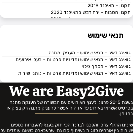
גואינג דאץ - תקנון הטבת תאילנד 2023
תקנון - תאילנד 2019
גואינג דאץ - IL MAKIAGE - תקנון מאפרת
תקנון הטבות - ירח דבש בתאילנד 2020
עד הבית 2023
תקנון הטבות- ירח דבש בברצלונה 2019
מדריך שימוש: מערכת סידורי הושבה
תקנון איזי2גיב - הפועלים 2021
דיגיטלית
תעריפון איזי2גיב - הפועלים 2021
תנאי שימוש
תקנון פעילות כלות מלוות - 20 יולי 2021
תקנון ברצלונה 2021: מבצע הטבות בהגעה ליעדי הענקת מתנות
גואינג דאץ' - תנאי שימוש - מעניקי מתנה
גואינג דאץ - תקנון הטבת תאילנד 2023
גואינג דאץ' - תנאי שימוש ומדיניות פרטיות - בעלי אירועים
גואינג דאץ - IL MAKIAGE - תקנון מאפרת עד הבית 2023
גואינג דאץ' - מסמך גילוי
גואינג דאץ' - תנאי שימוש ומדיניות פרטיות - נותני שירות
We are Easy2Give
בשנת 2015 פרצנו לענף האירועים עם הבשורה של הענקת מתנה
בכרטיס אשראי באירוע עד אז היה אפשר להעניק מתנה רק בצ׳ק או
במזומן.
שינינו הרגלי צרכן והפכנו לברנד הכי חזק בענף להעברות כספים
ישירות בין אורחים לזוגות בשיתוף קבוצת ישראכארט כשאנו עומדים על