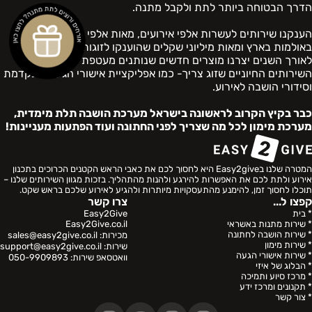
הדרך הבטוחה ביותר לתת ולקבל מתנה.
הענקנו שירותים לעשרות אלפי אירועים, מאות אלפי מעניקי מתנות
באולמות בארץ ומאות מיליוני שקלים שהוענקו לזוגות במערכת שלנו.
לאורך השנים יצרנו מוצרים חדשים שנותנים מעטפת לאירוע ולכלל
השירותים החיוניים שזוג צריך- כמו אפליקציית אישורי הגעה מתקדמת
וסידורי הושבה לאירוע.
כבר בקיץ הקרוב לראשונה בישראל מערכת הושבה תלת מימדית,
מערכת מימון לכל מה שצריך לפני החתונה ועוד הפתעות מעניינות!
המטרה שלנו בEasy2give היא לחסוך לכם את כאבי הראש הקטנים הכרוכים בתכנון
אירוע ולתת לכם את האפשרות להירגע ולהנות מהתהליך. בזכות מגוון השירותים שלנו –
תוכלו לחסוך זמן, להימנע מהתעסקויות מיותרות ולהגיע לאירוע שלכם בראש שקט.
קפצו ל...
צרו קשר
* בית
Easy2Give
* שירות מתנות באשראי
Easy2Give.co.il
* שירות הושבה לחתונה
מכירות:
sales@easy2give.co.il
* שירות מימון
שירות:
support@easy2give.co.il
* שירות אישורי הגעה
וואטסאפ שירות:
050-9909893
* הבלוג של איזי
* מרכז סיוע ותמיכה
* תקנונים ומרכז ידע
* צור קשר