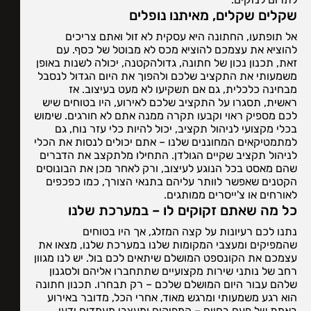
שקלים שקלים, מאיתנו נופלים
אל תופתעו, החתונה היא עסקית לא זול ואתם צריכים
להוציא את עצמכם להוציא מכס לא מבוטל של כסף. עם
זאת, תכנון נכון של חתונה, גדולהקטנה, יכולה לשנות באופן
משמעותי את התקציב שלכם ולהפוך את היום הגדול לנסבל
מבחינה כלכלית, גם אם תשקיעו לא מעט בעיצוב. אז
ראשית, תסגרו על התקציב שלכם לאירוע, היו בטוחים שיש
לכם מספיק ראוי וקבעו תקרה ממנה אתם לא חורגים. שימוש
בכלי מקצועי לניהול תקציב, יכול להיות כלי עזר נוח, גם
למתמטיקאים המחוננים שלנו – אתם יכולים לנסות את הכלי
לניהול תקציב שקיים הגולדן. התחילו מלתקצב את הדברים
שהם מאסט בכל הנוגע לעיצוב, ורק לאחר מכן את הבונוסים
הקטנים שאפשר לוותר עליהם בתנאי הצורך, כמו כפכפים
לאורחים או צ'ייסרים ממותגים.
כל מה שאתם זקוקים לו – במערכת שלנו
נתנו לכם רעיונות על קצה המזלג, אך היו בטוחים
שהמפיקים ומעצבי המקומות שלנו במערכת שלנו, מצאו את
עצמכם את הקונספט המושלם שיתאים לכם בול. יש לנו מגוון
רחב של נותני שירות מקצועיים שתתחברו אליהם ולסגנון
שלהם עבור היום המושלם שלכם – רק תבחרו. תכנון חתונה
הוא רגע משמעותי ומרגש מאוד, אחרי הכל, מדובר באירוע
באמת של פעם בחיים – המפיקים ומעצבי מעמדים ידעו