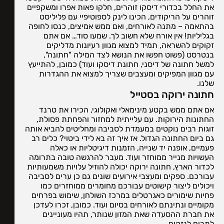
את החלל בכדורי דיסקו זוהרים, חלקו פאות אפרו ומשקפיים
זוהרים על הריקודים, הכינו לינק לספוטיפיי עם פליליסט
בהתאמה – מתנה לאורחים, ואם ממש אמיצים, כנסו לחופה
בגליליות! אין אורח שלא חשוב לך. שמעו סוד… אם אתם
זקוקים להשראה, תמיד למצוא מגוון רעיונות מדליקים
בנטרסט (פשוט חפשו את הנושא לצד המילה "חתונה",
למשל חתונה של דיסני, חתונת דיסקו ועוד) כמובן, להתייעץ
עם מגוון המפיקים ומעצבים שצריך למצוא את ההגדרות
שלנו.
חתונה ירוקה בסטייל
אם אתם ממש בקטע מינימאלי ואקולוגי, הכירו את טרנד
החתונות הירוקות. עם עלייתית למחזור והפחתת פסולת,
זוגות רבים נוקטים במעמדת לסביבה ומחליטים להביא אותה
גם ביום החתונה הגדול. אז איך זה בא לידי ביטוי? כלים רב
פעמיים, אופנה יד שנייה, הזמנות דיגיטליות או כאלה
העשויות מנייר ממוחזר ועוד. מעבר להרגשה טובה בתרומה
לכדור הארץ, חתונה ירוקה יכולה להוזיל עלויות משמעותיות
עבורכם. ספקים ומעצבי אירועים שונים גם כן ערים לסביבה
ויכולים ליצור קישוטים עבורכם מחומרים ממוחזרים כמו
פחיות שימורים כאגרטלים במרכז השולחן, שימוש בפרחים
מקומיים ונתינתם לאורחים בסיום ועוד. כמובן, זכרו לעדכן
את חברת ההסעדה שאת המזון שנותר, תהיו מעוניינים
לתרום לנזקים.