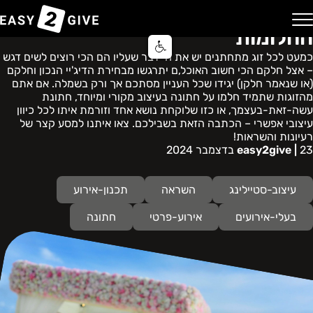
טיפים והשראה לעיצוב חתונת
החלומות
בית
בלוג
Easy2Give | מבצע
יצירת קשר
השירותים שלנו
רכישה דיגיטלית
מרכז סיוע ותמיכה
מערכת אישורי הגעה
כמעט לכל זוג מתחתנים יש את ה-דבר שעליו הם הכי רוצים לשים דגש
שירות הענקת מתנה באשראי
– אצל חלקם הכי חשוב האוכל,ם יתרגשו מבחירת הדיג'יי הנכון וחלקם
(או שנאמר חלקן) יגידו שכל העניין מסתכם אך ורק בשמלה. אם אתם
שירות אישורי הגעה
מהזוגות שתמיד חלמו על חתונה בעיצוב מקורי ומיוחד, חתונת
עשה-זאת-בעצמך, או כזו שלוקחת נושא אחד וזורמת איתו לכל כיוון
עיצובי אפשרי – הכתבה הזאת בשבילכם. צאו איתנו למסע קצר של
שירות הושבה באירוע
רעיונות והשראות!
23 בדצמבר 2024
easy2give |
שירות מימון עבור אירוע
עיצוב-סטיילינג
השראה
תכנון-אירוע
בעלי-אירועים
אירוע-פרטי
חתונה