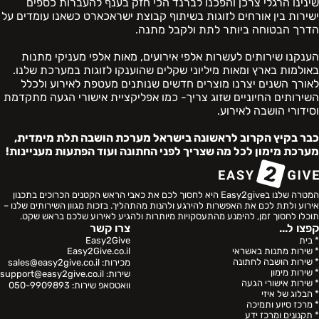
שינינו הרגלי צרכן והפכנו לברנד הכי חזק בענף להעברות כספים
ישירות בין אורחים לזוגות בשיתוף קבוצת ישראכארט כשאנו עומדים על
הדרך הבטוחה ביותר לתת ולקבל מתנה.
הענקנו שירותים לעשרות אלפי אירועים, מאות אלפי מעניקי מתנות
באולמות בארץ ומאות מיליוני שקלים שהוענקו לזוגות במערכת שלנו.
לאורך השנים יצרנו מוצרים חדשים שנותנים מעטפת לאירוע ולכלל
השירותים החיוניים שזוג צריך- כמו אפליקציית אישורי הגעה מתקדמת
וסידורי הושבה לאירוע.
כבר בקיץ הקרוב לראשונה בישראל מערכת הושבה תלת מימדית,
מערכת מימון לכל מה שצריך לפני החתונה ועוד הפתעות מעניינות!
המטרה שלנו בEasy2give היא לחסוך לכם את כאבי הראש הקטנים הכרוכים בתכנון
אירוע ולתת לכם את האפשרות להירגע ולהנות מהתהליך. בזכות מגוון השירותים שלנו –
תוכלו לחסוך זמן, להימנע מהתעסקויות מיותרות ולהגיע לאירוע שלכם בראש שקט.
קפצו ל...
צרו קשר
* בית
Easy2Give
* שירות מתנות באשראי
Easy2Give.co.il
* שירות הושבה לחתונה
מכירות:
sales@easy2give.co.il
* שירות מימון
שירות:
support@easy2give.co.il
* שירות אישורי הגעה
וואטסאפ שירות:
050-9909893
* הבלוג של איזי
* מרכז סיוע ותמיכה
* תקנונים ומרכז ידע