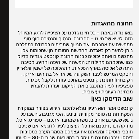
חתונה מהאגדות
בואו נודה באמת – כל חיינו גדלנו על הציפייה לרגע המיוחל
הזה, לשיא של חיינו – החתונה. הנסיך והנסיכה סוף סוף
מממשים את אהבתם ואת הנשף שמרימים לכבודם בממלכה
ניתן לתאר רק כאגדה. החדשות הטובות הן שחלומות אכן
מתגשמים ואתם יכולים לבנות חתונת קונספט אגדית בדיוק
כמו שחלמתם מהילדות: המשתה של היפה והחיה, מסיבת
התה של אליסה בארץ הפלאות, התהלוכה של ישמין ואלאדין
והטקס המרגש לעבר השקיעה של אריאל בת הים ואריק…
רק בחרו! חתונת קונספט בהחלט עוזרת לקבל מסגרת
ספציפית לפיה מתכננים את המיקום, ועוזרת להבחין
מבחינה רעיונית ועיצובית.
שוב הדיסקו כאן!
קונספט אמר, הוא רעיון נפלא לתכנון אירוע בצורה ממוקדת
הפקת חתונה סופר מקורית ובינינו, הכי מגניבה. חשבו על
נושא ששניכם אוהבים, משהו שמחבר אתכם – ספורט, אוכל,
מוזיקה וכו׳, ותכננו את כל העיצוב לפיו. לדוגמא, אם שניכם
חובבי מוסיקה ומצאתם את עצמכם מסמר הערב במסיבות
דיסקו, ערכו חתונה מוזיקלית בהשראת שנות ה-80 – קשטו