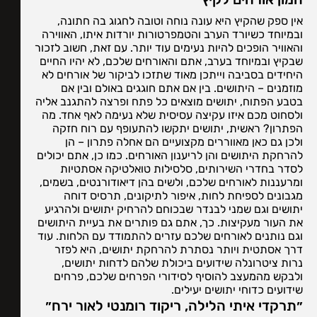
אין ספק שהקיץ היא עונה נוחה וטובה לחגוג בה חתונה,
ובמיוחד כשיורד הערב והטמפרטורות יורדות איתו, האווירה
והאוויר הופכים להיות נעימים עוד יותר. עם זאת, חשוב לזכור
שבקיץ ובמיוחד בערב, אתם והאורחים שלכם, לא יהיו החיים
היחידים בסביבה וייתכן מאוד שתזכו לביקור של אורחים לא
מוזמנים – היתושים. בין אם אתם חוגגים באולם ובין אם
בטבע הפתוח, יתושים מוצאים כל פתח ופרצה להתגנב אליה
ולסחוט מכם איזו עקיצה עסיסית שלא נעימה לאף אחד. מה
הפתרון? ראשית, יתושים יתקשו להתעופף עם רוח חזקה
ולכן גם כאן מאווררים מקצועיים הם אחלה פתרון – הן
להרחקת היתושים והן לריענון האורחים. כמו כן, אתם יכולים
לסדר בחדרי השירותים, סלסילות טואלטיקה אסתטיות
ומרעננות לאורחים שלכם, ולשים בהן דיאודורנטים, בשמים,
מגבונים לספיחת לחות, איפור לתיקונים, תרסיס דוחה
יתושים וגם שמני לבנדר שבכוחם להרחיק יתושים ולהרגיע
את העור מעקיצות. כך, אתם גם פותרים את בעיית היתושים
וגם נותנים לאורחים שלכם עזרים להתמודד עם הלחות. עוד
דרך אסתטית ויותר נסתרת להרחקת יתושים, היא לפזר
נרות ציטרונלה שידועים ביכולת שלהם לדחות יתושים,
ולבקש מהמעצב להוסיף לסידורי הפרחים שלכם, פרחים
שידועים כדוחי יתושים יעילים.
״תרקדי איתי הלילה, ריקוד רומנטי לאור ירח״