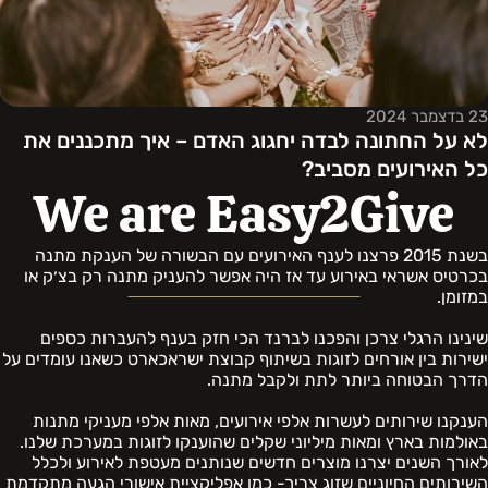
23 בדצמבר 2024
לא על החתונה לבדה יחגוג האדם – איך מתכננים את
כל האירועים מסביב?
We are Easy2Give
בשנת 2015 פרצנו לענף האירועים עם הבשורה של הענקת מתנה
בכרטיס אשראי באירוע עד אז היה אפשר להעניק מתנה רק בצ׳ק או
במזומן.
שינינו הרגלי צרכן והפכנו לברנד הכי חזק בענף להעברות כספים
ישירות בין אורחים לזוגות בשיתוף קבוצת ישראכארט כשאנו עומדים על
הדרך הבטוחה ביותר לתת ולקבל מתנה.
הענקנו שירותים לעשרות אלפי אירועים, מאות אלפי מעניקי מתנות
באולמות בארץ ומאות מיליוני שקלים שהוענקו לזוגות במערכת שלנו.
לאורך השנים יצרנו מוצרים חדשים שנותנים מעטפת לאירוע ולכלל
השירותים החיוניים שזוג צריך- כמו אפליקציית אישורי הגעה מתקדמת