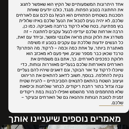
אחד היתרונות המשמעותיים של הקיץ הוא שאפשר לחגוג
את החתונה בטבע הפתוח. מנגד, כולנו יודעים שאחת
הסכנות בשטחים הפתוחים הוא הבוץ! גם לכם וגם לאורחים
שלכם, לא יהיה נעים לטבול את הנעל שלכם באיזו שלולית
בוץ מפתיעה, בטח שלא לרקוד ברחבה מאביקה. כמו כן,
הרבה אורחות שלכם יעדיפו לנעול עקבים לחתונה – זה
משדרג את הלוק ונותן מראה אלגנטי ומושך, וביחד עם זאת,
כל הנשים יודעות שללכת עם עקבים בטבע זו משימה
מאתגרת ביותר, על אחת כמה וכמה – לרקוד. מה הפתרון?
טרנד שכאן כבר מספר שנים, ואף פעם לא מאכזב הוא
חלוקת כפכפים לאורחים. כך, אתם גם משמחים את
האורחים והאורחות שלכם בנעליים מאווררות ונוחות, כדי
שיוכלו לרקוד עד אור הבוקר, וגם דואגים שיהיו להם נעליים
נקיות להחלפה. בנוסף, חשוב לדאוג להתאים את הריהוט
ועיצוב השטח בהתאם לתנאים הסביבתיים – להניח שטיח
עבה וגדול בתור רחבת ריקודים, לבחור שולחנות וכיסאות
שלא מתחממים מהר מהשמש ואפילו לבנות במת ריקודים
זמנית לטובת הנוחות וההנאה גם של האורחים ובעיקר –
שלכם.
מאמרים נוספים שיעניינו אותך