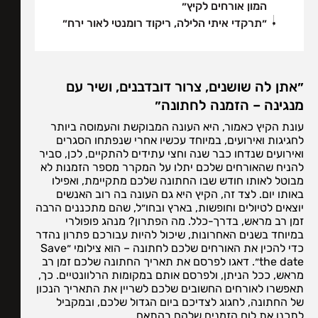
המון אורחים לקיץ״
״תרקדי איתי הלילה, ריקוד רומנטי לאור ירח״
״אתן לה שושנים, צרור דובדבנים, ושיר עם
מנגינה – הזמנה לחתונה״
עונת הקיץ כאמור, היא העונה המבוקשת והעמוסה ביותר
לחגיגות ואירועים, במיוחד עכשיו אחרי שנפתחו הסגרים
ואירועים שנדחו כבר שנה וחצי עתידים להתקיים, לכן, סביר
להניח שהאורחים שלכם יתלו על המקרר מספר הזמנות לא
מבוטל לאותו חודש שבו החתונה שלכם מתקיימת, ואפילו
באותו יום. לצד זה, הקיץ היא גם העונה בה רוב האנשים
יוצאים לטיולים וחופשות, בארץ ובחו״ל, שהם מתכננים הרבה
זמן רב מראש, בדרך-כלל. מה הפתרון? מנהג פופולרי
במיוחד בשנים האחרונות, שיכול להיות עבורכם פתרון נהדר
כדי להכין את האורחים שלכם לחתונה – הוא צילומי ״Save
the date״. דאגו לפרסם את תאריך החתונה שלכם זמן רב
מראש, ככל הניתן, ולפרסם אותם במקומות הרלוונטיים. כך,
תאפשרו לאורחים החשובים שלכם לשריין את התאריך הנכון
של החתונה, לחגוג לצדיכם ביום הגדול שלכם, ובמקביל
לתכנן את לוח הזמנים שלהם בהתאם.