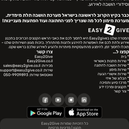
וסידורי הושבה לאירוע.
כבר בקיץ הקרוב לראשונה בישראל מערכת הושבה תלת מימדית,
מערכת מימון לכל מה שצריך לפני החתונה ועוד הפתעות מעניינות!
המטרה שלנו בEasy2give היא לחסוך לכם את כאבי הראש הקטנים הכרוכים בתכנון
אירוע ולתת לכם את האפשרות להירגע ולהנות מהתהליך. בזכות מגוון השירותים שלנו –
תוכלו לחסוך זמן, להימנע מהתעסקויות מיותרות ולהגיע לאירוע שלכם בראש שקט.
קפצו ל...
צרו קשר
* בית
Easy2Give
* שירות מתנות באשראי
Easy2Give.co.il
* שירות הושבה לחתונה
מכירות:
sales@easy2give.co.il
* שירות מימון
שירות:
support@easy2give.co.il
* שירות אישורי הגעה
וואטסאפ שירות:
050-9909893
* הבלוג של איזי
* מרכז סיוע ותמיכה
* תקנונים ומרכז ידע
* צור קשר
כל הזכויות שמורות Easy2Give
תקנון
|
מדיניות פרטיות