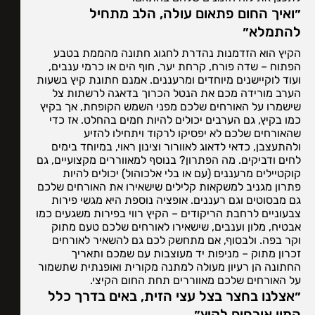
״ואיך החום פתאום עולה, הלב מתחיל
להתמלא״
הקיץ הוא הזדמנות נהדרת לחגוג חתונה מהממת בטבע
הפתוח – שדה פורח, קרחת יער, חוף הים או כרמי ענבים,
ועוד לוקיישנים מיוחדים ומרעננים. אמנם חתונת קיץ בשעות
הערב מורידה מכם את הנטל הכרוך בדאגה לרשתות צל
שישמרו על האורחים שלכם מפני השמש הקופחת, אך בקיץ
כמו בקיץ, גם הערבים יכולים להיות חמים בהחלט. אז כדי
שהאורחים שלכם לא יפסיקו לרקוד ויתחילו להזיע
ולהתעצבן, כדאי לדאוג לאוורור וצינון ראוי, במיוחד בימים
לחים ודביקים. מה הפתרון? בנוסף למאווררים מקצועיים, גם
קוקטיילים מרעננים (עם או בלי אלכוהול) יכולים להיות
פתרון מגניב למשקאות קלילים שישאירו את האורחים שלכם
גם מבסוטים וגם רעננים. אופציה נוספת היא מגשי פירות
צבעוניים לרחבת הריקודים – הקיץ רווי בפירות משגעים כמו
אבטיח, מלון וענבים, שישאירו לאורחים שלכם טעם מתוק
וקר בפה. ולבסוף, אם מתחשק לכם גם להשאיר לאורחים
זכרון מתוק – מניפות יד מעוצבות עם שמכם ותאריך
החתונה הן רעיון מעולה למתנה מקורית ואופנתית שתשמור
על האורחים שלכם מאווררים תחת החום הקיצי.
״אצלנו בחצר בצל עצי הזית, באים בדרך כלל
המון אורחים לקיץ״