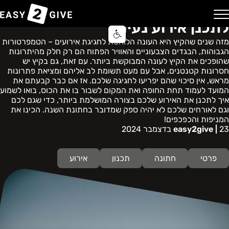
חתונת קיץ בערב: למה לשים לב ואיך
לתכנן אירוע נעים?
בית
בלוג
Easy2Give | מבצע
יצירת קשר
השירותים שלנו
רכישה דיגיטלית
מרכז סיוע ותמיכה
מערכת אישורי הגעה
מזה שנים שהקיץ היא העונה הלוהטת לחגיגת אירועים – הטמפרטורות
שירות הענקת מתנה באשראי
הגבוהות, הבגדים הצבעוניים והאוויר הפתוח הם רק חלק מהיתרונות
שהופכים את הקיץ לעונה המבוקשת ביותר. עם זאת, גם בקיץ יש
שירות אישורי הגעה
חסרונות קטנטנים, אבל עם מעט תשומת לב אליהם ומציאת פתרונות
מראש, אין סיכוי שהם יפריעו לחגיגה שלכם. אז אם כבר קבעתם את
המועד לעמוד תחת החופה ואת המקום לשבור בו את הכוס, בואו לשמוע
שירות הושבה באירוע
איך לתכנן את האירוע שלכם בצורה המושלמת ביותר, כדי שגם לכם
וגם לאורחים שלכם לא יהיה ספק שמדובר בחתונת השנה. הכינו את
שירות מימון עבור אירוע
המניפות והכפכפים!
23 בדצמבר 2024
easy2give |
פרטי
חתונה
תכנון
אירוע